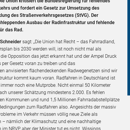
e Union kritisiert die Bundesregierung für fehlendes
ehrs und fordert ein Gesetz zur Umsetzung des
klung des Straßenverkehrsgesetzes (StVG). Der
schleppenden Ausbau der Radinfrastruktur und fehlende
s für das Rad.
 Schneider
sagt: „Die Union hat Recht – das Fahrradland,
plan bis 2030 werden will, ist noch nicht mal als
s die Opposition das jetzt erkannt hat und der Ampel Druck
per Gesetz voran zu treiben und das
den anvisierten flächendeckenden Radwegenetzen sind wir
astruktur kommt kaum voran. Radfahren in Deutschland ist
 immer noch eine Mutprobe. Nicht einmal 50 Kilometer
ach unserer Schätzung mindestens 2.000. Es fehlen
den Kommunen und rund 1,5 Millionen Fahrradabstellplätze
 Bedingungen zum Radfahren also. Angesichts der massiv
probleme im Verkehr müssen völlig neue Ziele als
n – nämlich der Klimaschutz und eine nachhaltige
 im NRVP, aber der Minister tut es nicht. Wissings