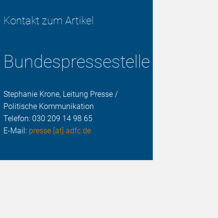
Kontakt zum Artikel
Bundespressestelle
Stephanie Krone, Leitung Presse /
Politische Kommunikation
Telefon:
030 209 14 98 65
E-Mail:
presse [at] adfc.de