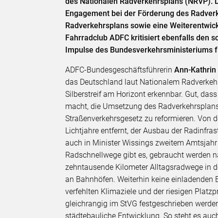
des Nationalen Radverkehrsplans (NRVP). Di
Engagement bei der Förderung des Radverk
Radverkehrsplans sowie eine Weiterentwic
Fahrradclub ADFC kritisiert ebenfalls den 
Impulse des Bundes­verkehrsministerium
ADFC-Bundesgeschäftsführerin
Ann-Kathrin
das Deutschland laut Nationalem Radverkehrs
Silberstreif am Horizont erkennbar. Gut, das
macht, die Umsetzung des Radverkehrsplans 
Straßenverkehrsgesetz zu reformieren. Von 
Lichtjahre entfernt, der Ausbau der Radinfr
auch in Minister Wissings zweitem Amtsjahr
Radschnellwege gibt es, gebraucht werden n
zehntausende Kilometer Alltagsradwege in 
an Bahnhöfen. Weiterhin keine einladenden
verfehlten Klimaziele und der riesigen Platz
gleichrangig im StVG festgeschrieben werde
städtebauliche Entwicklung. So steht es auch