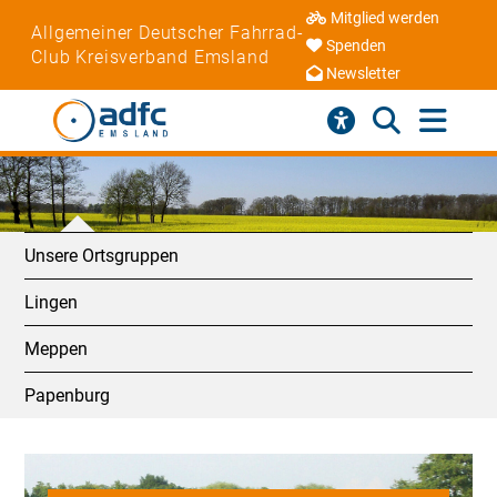
Mitglied werden
Allgemeiner Deutscher Fahrrad-
Spenden
Club Kreisverband Emsland
Newsletter
Unsere Ortsgruppen
Lingen
Meppen
Papenburg