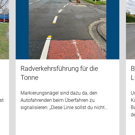
Radverkehrsführung für die
B
Tonne
L
Markierungsnägel sind dazu da, den
Un
st
Autofahrenden beim Überfahren zu
K
signalisieren: „Diese Linie sollst du nicht…
Ba
d