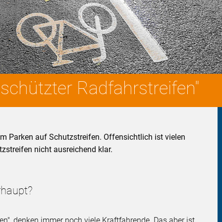
schützter Radfahrstreifen"
m Parken auf Schutzstreifen. Offensichtlich ist vielen
streifen nicht ausreichend klar.
rhaupt?
ren", denken immer noch viele Kraftfahrende. Das aber ist