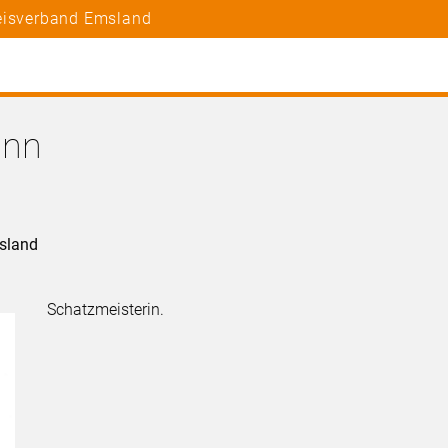
reisverband Emsland
ann
sland
Schatzmeisterin.