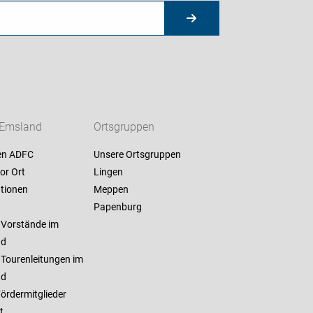
Emsland
Ortsgruppen
en ADFC
Unsere Ortsgruppen
or Ort
Lingen
ationen
Meppen
Papenburg
 Vorstände im
nd
 Tourenleitungen im
nd
ördermitglieder
t