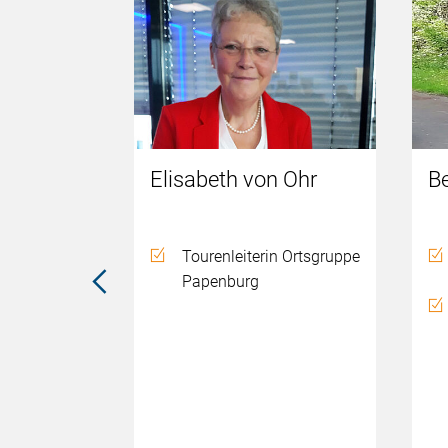
ers
Elisabeth von Ohr
B
Ortsgruppe
Tourenleiterin Ortsgruppe
Papenburg