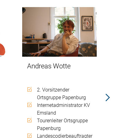
Andreas Wotte
Trees De
Debever
2. Vorsitzender
Ortsgruppe Papenburg
1. Vor
Internetadministrator KV
d
Ortsgr
Emsland
Gründe
Tourenleiter Ortsgruppe
Emsla
Papenburg
Radfah
Landescodierbeauftragter
Tourenl