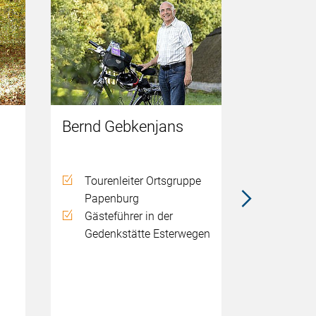
Bernd Gebkenjans
Hans Po
Tourenleiter Ortsgruppe
Touren
Papenburg
Papen
Gästeführer in der
Ortsgr
Gedenkstätte Esterwegen
auf K