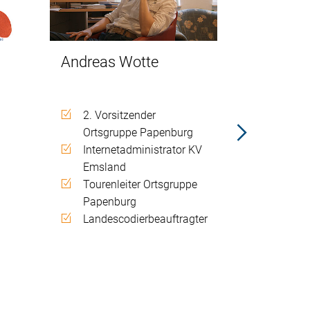
Andreas Wotte
Trees De
Debever
2. Vorsitzender
Ortsgruppe Papenburg
1. Vor
Internetadministrator KV
d
Ortsgr
Emsland
Gründe
Tourenleiter Ortsgruppe
Emsla
Papenburg
Radfah
Landescodierbeauftragter
Tourenl