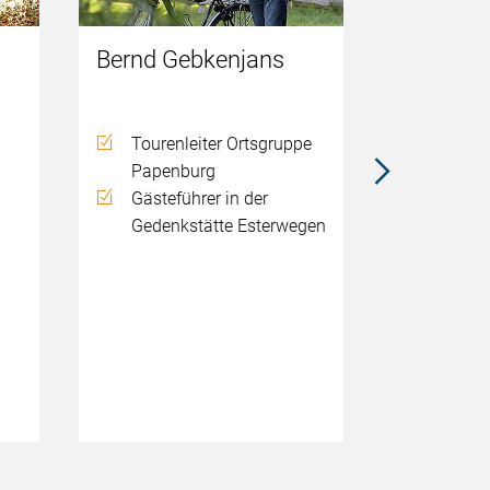
Bernd Gebkenjans
Hans Po
Tourenleiter Ortsgruppe
Touren
Papenburg
Papen
Gästeführer in der
Ortsgr
Gedenkstätte Esterwegen
auf K