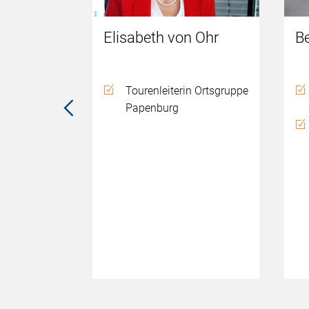
ers
Elisabeth von Ohr
B
Ortsgruppe
Tourenleiterin Ortsgruppe
Papenburg