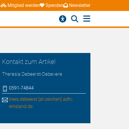
Mitglied werden
Spenden
Newsletter
Kontakt zum Artikel
Theresia Debeerst-Debevere
0591-74844
trees.debeerst [at-zeichen] adfc-
emsland.de