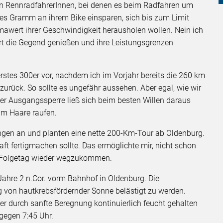
den RennradfahrerInnen, bei denen es beim Radfahren um
edes Gramm an ihrem Bike einsparen, sich bis zum Limit
mawert ihrer Geschwindigkeit herausholen wollen. Nein ich
tiert die Gegend genießen und ihre Leistungsgrenzen
rstes 300er vor, nachdem ich im Vorjahr bereits die 260 km
urück. So sollte es ungefähr aussehen. Aber egal, wie wir
der Ausgangssperre ließ sich beim besten Willen daraus
zum Haare raufen.
ungen an und planten eine nette 200-Km-Tour ab Oldenburg.
aft fertigmachen sollte. Das ermöglichte mir, nicht schon
 Folgetag wieder wegzukommen.
Jahre 2 n.Cor. vorm Bahnhof in Oldenburg. Die
g von hautkrebsfördernder Sonne belästigt zu werden.
r durch sanfte Beregnung kontinuierlich feucht gehalten
 gegen 7:45 Uhr.