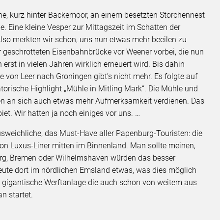
he, kurz hinter Backemoor, an einem besetzten Storchennest
de. Eine kleine Vesper zur Mittagszeit im Schatten der
Also merkten wir schon, uns nun etwas mehr beeilen zu
r geschrotteten Eisenbahnbrücke vor Weener vorbei, die nun
 erst in vielen Jahren wirklich erneuert wird. Bis dahin
 von Leer nach Groningen gibt’s nicht mehr. Es folgte auf
orische Highlight „Mühle in Mitling Mark“. Die Mühle und
en an sich auch etwas mehr Aufmerksamkeit verdienen. Das
et. Wir hatten ja noch einiges vor uns. …
eichliche, das Must-Have aller Papenburg-Touristen: die
von Luxus-Liner mitten im Binnenland. Man sollte meinen,
urg, Bremen oder Wilhelmshaven würden das besser
ute dort im nördlichen Emsland etwas, was dies möglich
le gigantische Werftanlage die auch schon von weitem aus
n startet.