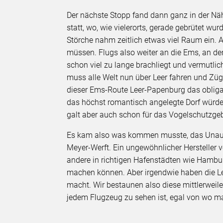
Der nächste Stopp fand dann ganz in der Nä
statt, wo, wie vielerorts, gerade gebrütet wur
Störche nahm zeitlich etwas viel Raum ein. 
müssen. Flugs also weiter an die Ems, an de
schon viel zu lange brachliegt und vermutlich
muss alle Welt nun über Leer fahren und Züge
dieser Ems-Route Leer-Papenburg das obligat
das höchst romantisch angelegte Dorf würd
galt aber auch schon für das Vogelschutzgebi
Es kam also was kommen musste, das Unausw
Meyer-Werft. Ein ungewöhnlicher Hersteller 
andere in richtigen Hafenstädten wie Hamb
machen können. Aber irgendwie haben die Le
macht. Wir bestaunen also diese mittlerwei
jedem Flugzeug zu sehen ist, egal von wo ma