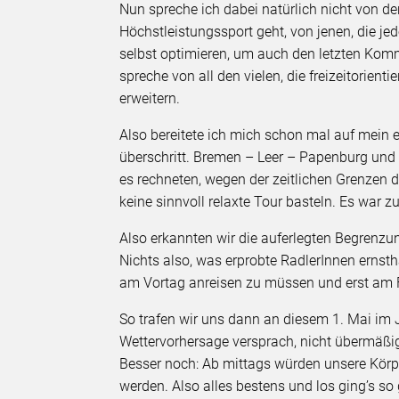
Nun spreche ich dabei natürlich nicht von 
Höchstleistungssport geht, von jenen, die j
selbst optimieren, um auch den letzten Kom
spreche von all den vielen, die freizeitorien
erweitern.
Also bereitete ich mich schon mal auf mein e
überschritt. Bremen – Leer – Papenburg und z
es rechneten, wegen der zeitlichen Grenzen 
keine sinnvoll relaxte Tour basteln. Es war 
Also erkannten wir die auferlegten Begrenz
Nichts also, was erprobte RadlerInnen ernsth
am Vortag anreisen zu müssen und erst am
So trafen wir uns dann an diesem 1. Mai im 
Wettervorhersage versprach, nicht übermäßi
Besser noch: Ab mittags würden unsere Körpe
werden. Also alles bestens und los ging’s so