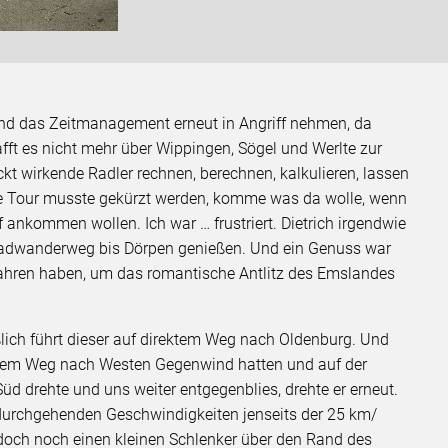
 und das Zeitmanagement erneut in Angriff nehmen, da
hafft es nicht mehr über Wippingen, Sögel und Werlte zur
ckt wirkende Radler rechnen, berechnen, kalkulieren, lassen
ie Tour musste gekürzt werden, komme was da wolle, wenn
ankommen wollen. Ich war … frustriert. Dietrich irgendwie
adwanderweg bis Dörpen genießen. Und ein Genuss war
fahren haben, um das romantische Antlitz des Emslandes
ßlich führt dieser auf direktem Weg nach Oldenburg. Und
 dem Weg nach Westen Gegenwind hatten und auf der
d drehte und uns weiter entgegenblies, drehte er erneut.
 durchgehenden Geschwindigkeiten jenseits der 25 km/
 doch noch einen kleinen Schlenker über den Rand des