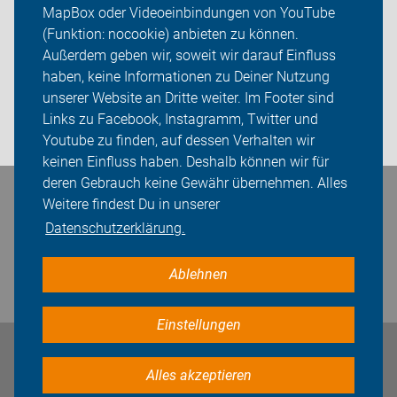
MapBox oder Videoeinbindungen von YouTube
Ortsgruppen
(Funktion: nocookie) anbieten zu können.
Sei dabei
Außerdem geben wir, soweit wir darauf Einfluss
haben, keine Informationen zu Deiner Nutzung
Presse
unserer Website an Dritte weiter. Im Footer sind
Links zu Facebook, Instagramm, Twitter und
Login
Youtube zu finden, auf dessen Verhalten wir
keinen Einfluss haben. Deshalb können wir für
deren Gebrauch keine Gewähr übernehmen. Alles
Bleiben Sie in Kontakt
Weitere findest Du in unserer
Datenschutzerklärung.
Ablehnen
Einstellungen
Impressum
Datenschutz
Cookie-Einstellungen
Alles akzeptieren