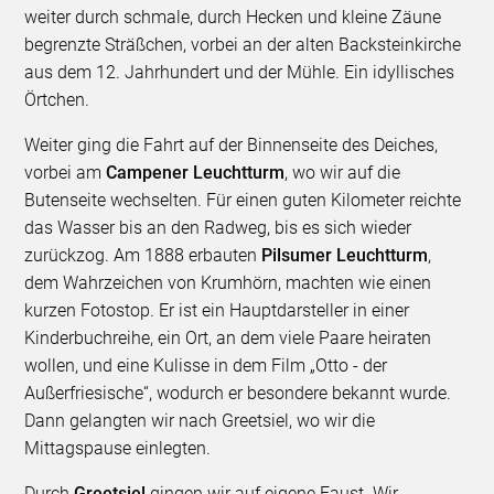
weiter durch schmale, durch Hecken und kleine Zäune
begrenzte Sträßchen, vorbei an der alten Backsteinkirche
aus dem 12. Jahrhundert und der Mühle. Ein idyllisches
Örtchen.
Weiter ging die Fahrt auf der Binnenseite des Deiches,
vorbei am
Campener Leuchtturm
, wo wir auf die
Butenseite wechselten. Für einen guten Kilometer reichte
das Wasser bis an den Radweg, bis es sich wieder
zurückzog. Am 1888 erbauten
Pilsumer Leuchtturm
,
dem Wahrzeichen von Krumhörn, machten wie einen
kurzen Fotostop. Er ist ein Hauptdarsteller in einer
Kinderbuchreihe, ein Ort, an dem viele Paare heiraten
wollen, und eine Kulisse in dem Film „Otto - der
Außerfriesische“, wodurch er besondere bekannt wurde.
Dann gelangten wir nach Greetsiel, wo wir die
Mittagspause einlegten.
Durch
Greetsiel
gingen wir auf eigene Faust. Wir