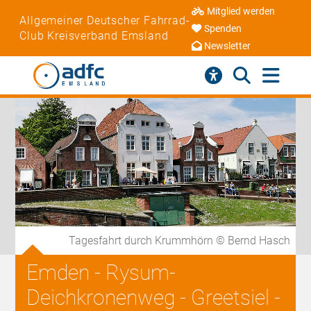
Mitglied werden
Allgemeiner Deutscher Fahrrad-
Spenden
Club Kreisverband Emsland
Newsletter
Tagesfahrt durch Krummhörn © Bernd Hasch
Emden - Rysum-
Deichkronenweg - Greetsiel -